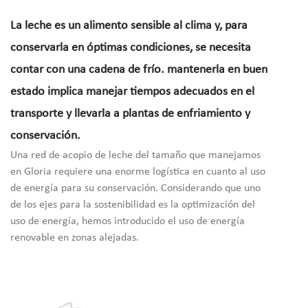
La leche es un alimento sensible al clima y, para
conservarla en óptimas condiciones, se necesita
contar con una cadena de frío. mantenerla en buen
estado implica manejar tiempos adecuados en el
transporte y llevarla a plantas de enfriamiento y
conservación.
Una red de acopio de leche del tamaño que manejamos
en Gloria requiere una enorme logística en cuanto al uso
de energía para su conservación. Considerando que uno
de los ejes para la sostenibilidad es la optimización del
uso de energía, hemos introducido el uso de energía
renovable en zonas alejadas.
En noviembre del 2017 inauguramos el primer centro de
acopio que funciona con energía solar en San Lorenzo; un
centro poblado ubicado 3500 msnm, en la provincia de