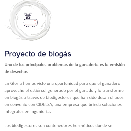
San Miguel, Cajamarca. Hace 12 años, en San Lorenzo no
existían las condiciones necesarias para desarrollar
alguna actividad productiva, pero en Gloria pensamos
que todos merecen una oportunidad y por ello decidimos
apostar por el fortalecimiento de la ganadería lechera
que hoy constituye la principal fuente de ingresos de la
comunidad. Durante algunos años trabajamos con una
Proyecto de biogás
planta de energía eléctrica
Uno de los principales problemas de la ganadería es la emisión
de desechos
En Gloria hemos visto una oportunidad para que el ganadero
aproveche el estiércol generado por el ganado y lo transforme
en biogás a través de biodigestores que han sido desarrollados
en convenio con CIDELSA, una empresa que brinda soluciones
integrales en ingeniería.
Los biodigestores son contenedores herméticos donde se