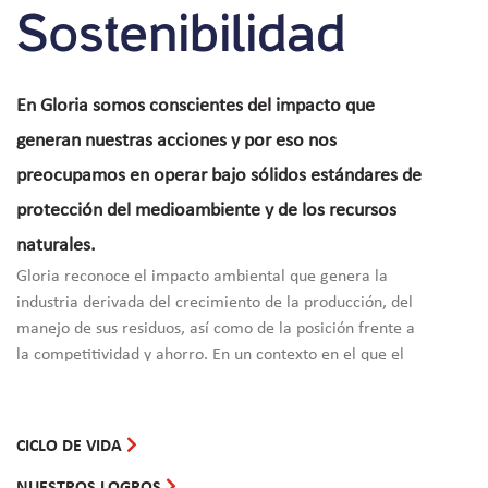
Sostenibilidad
En Gloria somos conscientes del impacto que
generan nuestras acciones y por eso nos
preocupamos en operar bajo sólidos estándares de
protección del medioambiente y de los recursos
naturales.
Gloria reconoce el impacto ambiental que genera la
industria derivada del crecimiento de la producción, del
manejo de sus residuos, así como de la posición frente a
la competitividad y ahorro. En un contexto en el que el
cambio climático está mostrando los límites a los que ha
llegado el planeta con fenómenos ambientales de fuerte
envergadura, estamos comprometidos a realizar acciones
CICLO DE VIDA
sostenibles que reviertan esa situación y minimicen el
impacto en la huella de carbono de nuestra industria.